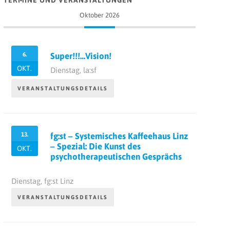
TERMINE UND VERANSTALTUNGEN
Oktober 2026
6.
Super!!!…Vision!
OKT.
Dienstag,
la:sf
VERANSTALTUNGSDETAILS
13.
fg:st – Systemisches Kaffeehaus Linz
– Spezial: Die Kunst des
OKT.
psychotherapeutischen Gesprächs
Dienstag,
fg:st Linz
VERANSTALTUNGSDETAILS