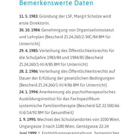
Bemerkenswerte Daten
11. 5. 1983:
Gründung der LSF, Margit Scholze wird
erste Direktorin.
30. 10. 1984:
Genehmigung von Organisationsstatut
und Lehrplan (Bescheid Zl.24.260/2-30C/84 BM für
Unterricht)
29. 4. 1985:
Verleihung des Öffentlichkeitsrechts für
die Schuljahre 1983/84 und 1984/85 (Bescheid
Zl.24.260/1-III/4/85 BM für Unterricht)
28. 2. 1986:
Verleihung des Öffentlichkeitsrechts auf
Dauer der Erfüllung der gesetzlichen Bedingungen
(Bescheid Zl.24.260/1-III/4/86 BM für Unterricht)
24. 1. 1994:
Anerkennung als psychotherapeutisches
Ausbildungsinstitut für das Fachspezifikum
systemische Familientherapie (Bescheid GZ 22.500/66-
II/d/14/92 BM für Gesundheit)
1. 9. 1995:
Wechsel des Schulstandortes von 1030 Wien,
Ungargasse 3 nach 1180 Wien, Gentzgasse 22-24
Juni 1999:
1. Fortbildungsveranstaltung „Systemisches