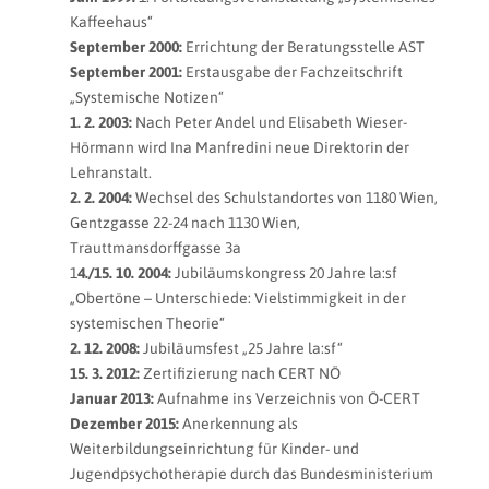
Kaffeehaus“
September 2000:
Errichtung der Beratungsstelle AST
September 2001:
Erstausgabe der Fachzeitschrift
„Systemische Notizen“
1. 2. 2003:
Nach Peter Andel und Elisabeth Wieser-
Hörmann wird Ina Manfredini neue Direktorin der
Lehranstalt.
2. 2. 2004:
Wechsel des Schulstandortes von 1180 Wien,
Gentzgasse 22-24 nach 1130 Wien,
Trauttmansdorffgasse 3a
1
4./15. 10. 2004:
Jubiläumskongress 20 Jahre la:sf
„Obertöne – Unterschiede: Vielstimmigkeit in der
systemischen Theorie“
2. 12. 2008:
Jubiläumsfest „25 Jahre la:sf“
15. 3. 2012:
Zertifizierung nach CERT NÖ
Januar 2013:
Aufnahme ins Verzeichnis von Ö-CERT
Dezember 2015:
Anerkennung als
Weiterbildungseinrichtung für Kinder- und
Jugendpsychotherapie durch das Bundesministerium