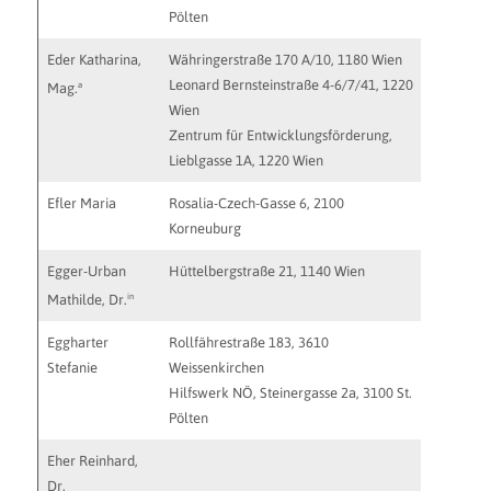
Pölten
Eder Katharina,
Währingerstraße 170 A/10, 1180 Wien
katharin
Leonard Bernsteinstraße 4-6/7/41, 1220
a
Mag.
Wien
Zentrum für Entwicklungsförderung,
Lieblgasse 1A, 1220 Wien
Efler Maria
Rosalia-Czech-Gasse 6, 2100
maria.ef
Korneuburg
Egger-Urban
Hüttelbergstraße 21, 1140 Wien
in
Mathilde, Dr.
Eggharter
Rollfährestraße 183, 3610
stefanie
Stefanie
Weissenkirchen
http://ps
Hilfswerk NÖ, Steinergasse 2a, 3100 St.
Pölten
Eher Reinhard,
Dr.