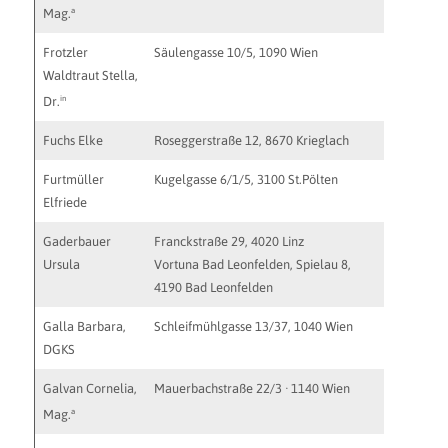
a
Mag.
Frotzler
Säulengasse 10/5, 1090 Wien
frotzler@
Waldtraut Stella,
in
Dr.
Fuchs Elke
Roseggerstraße 12, 8670 Krieglach
elke.fuh
Furtmüller
Kugelgasse 6/1/5, 3100 St.Pölten
Elfriede
Gaderbauer
Franckstraße 29, 4020 Linz
ursula.g
Ursula
Vortuna Bad Leonfelden, Spielau 8,
http://w
4190 Bad Leonfelden
Galla Barbara,
Schleifmühlgasse 13/37, 1040 Wien
praxis@b
DGKS
Galvan Cornelia,
Mauerbachstraße 22/3 · 1140 Wien
therapie
http://w
a
Mag.