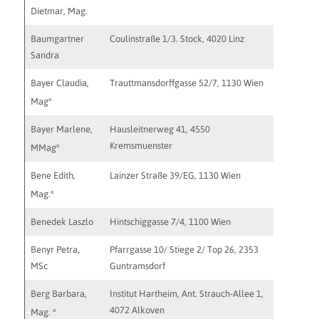
Dietmar, Mag.
Baumgartner
Coulinstraße 1/3. Stock, 4020 Linz
praxis@s
Sandra
Bayer Claudia,
Trauttmansdorffgasse 52/7, 1130 Wien
praxis@c
http://w
a
Mag
Bayer Marlene,
Hausleitnerweg 41, 4550
benedic
Kremsmuenster
a
MMag
Bene Edith,
Lainzer Straße 39/EG, 1130 Wien
edith.be
a
Mag.
Benedek Laszlo
Hintschiggasse 7/4, 1100 Wien
laszlo.b
Benyr Petra,
Pfarrgasse 10/ Stiege 2/ Top 26, 2353
praxis@p
MSc
Guntramsdorf
Berg Barbara,
Institut Hartheim, Ant. Strauch-Allee 1,
4072 Alkoven
a
Mag.