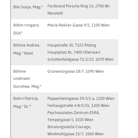
Ferdinand Porsche Ring 14, 2700 Wr.
a
Blei Sonja, Mag.
Neustadt
Böhm Irmgard,
Maria-Rekker-Gasse 9/5, 1100 Wien
irmgard
in
DSA
Böhme Andrea,
Haupstraße 30, 7323 Ritzing
http://w
Hauptplatz 8c, 7400 Oberwart
office@p
a
Mag.
theol.
Schottenfeldgasse 71/2/23, 1070 Wien
Böhme-
Grünentorgasse 18/7, 1090 Wien
boehme-l
Lindmaier
a
Dorothee, Mag.
Bohrn Patricia,
Pappenheimgasse 29/3/1 a, 1200 Wien
patricia
Hellwagstraße 4-8/5/55, 1200 Wien
a
in
Mag.
Dr.
Psychosoziales Zentrum ESRA,
Tempelgasse 5, 1020 Wien
Beratungsstelle Courage,
Windmühlgasse 15/7, 1060 Wien