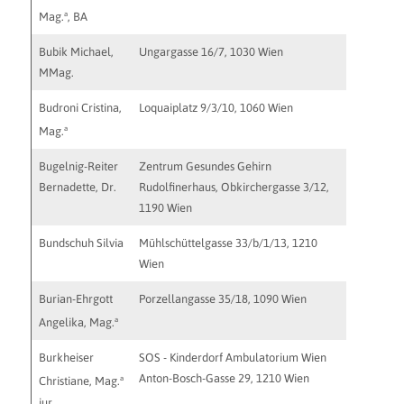
praxis@v
a
Mag.
, BA
Bubik Michael,
Ungargasse 16/7, 1030 Wien
MMag.
Budroni Cristina,
Loquaiplatz 9/3/10, 1060 Wien
cristina
a
Mag.
Bugelnig-Reiter
Zentrum Gesundes Gehirn
b.bugeln
Bernadette, Dr.
Rudolfinerhaus, Obkirchergasse 3/12,
1190 Wien
Bundschuh Silvia
Mühlschüttelgasse 33/b/1/13, 1210
Wien
Burian-Ehrgott
Porzellangasse 35/18, 1090 Wien
burian@p
http://w
a
Angelika, Mag.
Burkheiser
SOS - Kinderdorf Ambulatorium Wien
Anton-Bosch-Gasse 29, 1210 Wien
a
Christiane, Mag.
iur