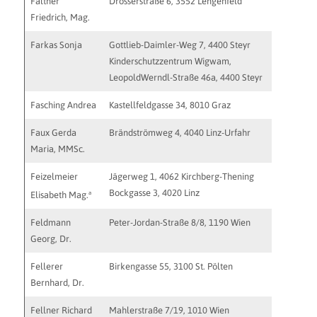
Faltner
Drosserstraße 6, 3552 Lengenfeld
friedric
Friedrich, Mag.
Farkas Sonja
Gottlieb-Daimler-Weg 7, 4400 Steyr
praxis@s
Kinderschutzzentrum Wigwam,
LeopoldWerndl-Straße 46a, 4400 Steyr
Fasching Andrea
Kastellfeldgasse 34, 8010 Graz
info@psy
Faux Gerda
Brändströmweg 4, 4040 Linz-Urfahr
psychoth
Maria, MMSc.
http://w
Feizelmeier
Jägerweg 1, 4062 Kirchberg-Thening
office@fe
Bockgasse 3, 4020 Linz
a
Elisabeth Mag.
Feldmann
Peter-Jordan-Straße 8/8, 1190 Wien
Georg, Dr.
Fellerer
Birkengasse 55, 3100 St. Pölten
Bernhard, Dr.
Fellner Richard
Mahlerstraße 7/19, 1010 Wien
http://w