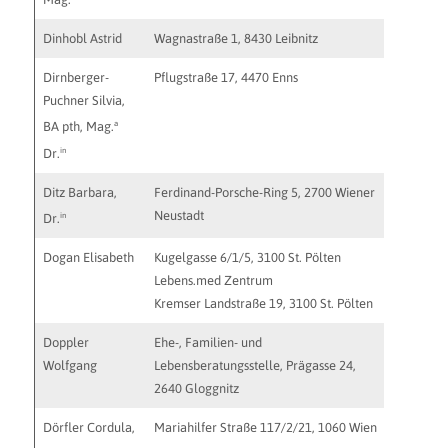
Dinhobl Astrid
Wagnastraße 1, 8430 Leibnitz
astriddi
Dirnberger-
Pflugstraße 17, 4470 Enns
http://w
Puchner Silvia,
a
BA pth, Mag.
in
Dr.
Ditz Barbara,
Ferdinand-Porsche-Ring 5, 2700 Wiener
office@di
Neustadt
in
Dr.
Dogan Elisabeth
Kugelgasse 6/1/5, 3100 St. Pölten
http://w
Lebens.med Zentrum
info@leb
Kremser Landstraße 19, 3100 St. Pölten
Doppler
Ehe-, Familien- und
wolfgang
Wolfgang
Lebensberatungsstelle, Prägasse 24,
2640 Gloggnitz
Dörfler Cordula,
Mariahilfer Straße 117/2/21, 1060 Wien
cordula_