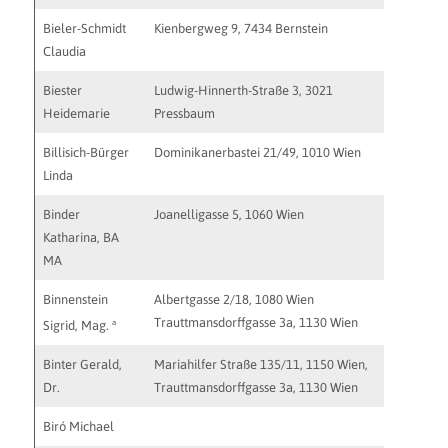
Bieler-Schmidt
Kienbergweg 9, 7434 Bernstein
praxisi
Claudia
Biester
Ludwig-Hinnerth-Straße 3, 3021
Heidemarie
Pressbaum
Billisich-Bürger
Dominikanerbastei 21/49, 1010 Wien
l.billisi
Linda
Binder
Joanelligasse 5, 1060 Wien
office@sy
Katharina, BA
http://ww
MA
Binnenstein
Albertgasse 2/18, 1080 Wien
binnenste
Trauttmansdorffgasse 3a, 1130 Wien
a
Sigrid, Mag.
Binter Gerald,
Mariahilfer Straße 135/11, 1150 Wien,
office@bi
Dr.
Trauttmansdorffgasse 3a, 1130 Wien
Biró Michael