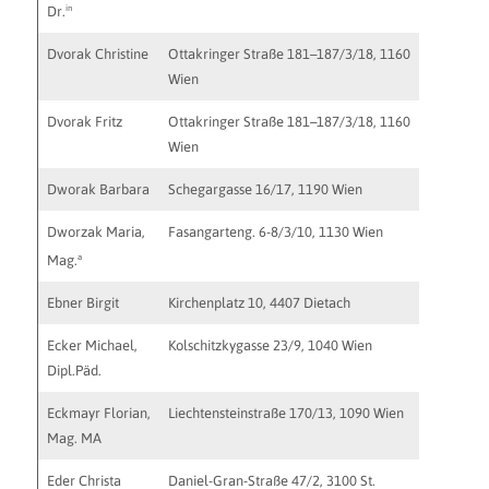
in
Dr.
Dvorak Christine
Ottakringer Straße 181–187/3/18, 1160
ch.u.f.d
Wien
Dvorak Fritz
Ottakringer Straße 181–187/3/18, 1160
ch.u.f.d
Wien
Dworak Barbara
Schegargasse 16/17, 1190 Wien
barbara
Dworzak Maria,
Fasangarteng. 6-8/3/10, 1130 Wien
maria.d
http://w
a
Mag.
Ebner Birgit
Kirchenplatz 10, 4407 Dietach
eb.bi@gm
Ecker Michael,
Kolschitzkygasse 23/9, 1040 Wien
praxis@m
Dipl.Päd.
https://
Eckmayr Florian,
Liechtensteinstraße 170/13, 1090 Wien
kontakt@
Mag. MA
http://w
Eder Christa
Daniel-Gran-Straße 47/2, 3100 St.