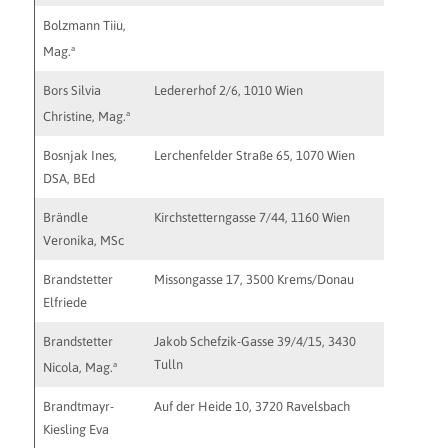
Bolzmann Tiiu,
a
Mag.
Bors Silvia
Ledererhof 2/6, 1010 Wien
sc.bors@s
a
Christine, Mag.
Bosnjak Ines,
Lerchenfelder Straße 65, 1070 Wien
ines.bos
DSA, BEd
Brändle
Kirchstetterngasse 7/44, 1160 Wien
http://w
Veronika, MSc
mail@ver
Brandstetter
Missongasse 17, 3500 Krems/Donau
Elfriede
Brandstetter
Jakob Schefzik-Gasse 39/4/15, 3430
Tulln
a
Nicola, Mag.
Brandtmayr-
Auf der Heide 10, 3720 Ravelsbach
eva.bran
Kiesling Eva