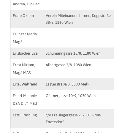
Andrea, Dip.Päd.
Eralp Özlem
Verein Miteinander Lernen, Koppstraße
38/8, 1160 Wien
Erlinger Maria,
a
Mag.
Erlsbacher Lisa
Schumanngasse 18/8, 1180 Wien
Ernst Mirjam,
Albertgasse 2/8, 1080 Wien
http://w
mirjam.e
a
Mag.
MAS
Ertel Waltraud
Laglerstraße 3, 3390 Melk
Esterl Melanie,
Göllnergasse 10/9, 1030 Wien
praxis@m
in
DSA Dr.
, MEd
Esztl Ernst, Ing.
c/o Freisingergasse 7, 2301 Groß-
http://w
Enzersdorf