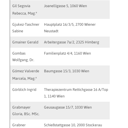
Gil Segovia
Joanelligasse 5, 1060 Wien
rebecca.
https://r
a
Rebecca, Mag.
Gjukez-Taschner
Hauptplatz 16/3/5, 2700 Wiener
Sabine
Neustadt
Gmainer Gerald
Arbeitergasse 7a/2, 2325 Himberg
praxis.g
Gombas
Familienplatz 4/4, 1160 Wien
office@d
Wolfgang, Dr.
Gómez Valverde
Baumgasse 15/3, 1030 Wien
mgv@psy
a
Marcela, Mag.
Görblich Ingrid
Therapiezentrum Rettichgasse 16 A/Top
office@in
1, 1140 Wien
Grabmayer
Geusaugasse 15/7, 1030 Wien
http://w
Gloria, BSc. MSc.
kontakt@
Grabner
Schießstattgasse 10, 2000 Stockerau
http://w