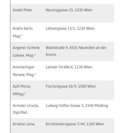
Andel Peter
Neulinggasse 25, 1030 Wien
office@z
Andre Karin,
Lehnergasse 13/1, 1230 Wien
praxis@p
http://w
a
Mag.
Angerer-Schenk
Waldstraße 9, 4501 Neuhofen an der
s.angere
Krems
a
Sabine, Mag.
Anscheringer
Lainzer Straße 6, 1130 Wien
a
Renate, Mag.
Apfl Mona,
Florianigasse 26/9, 1080 Wien
mona.ap
a
MMag.
Armster Ursula,
Ludwig Höfler-Gasse 3, 2340 Mödling
praxis@p
Dipl.Päd.
armster.a
Artaker Lena
Kirchstetterngasse 7/44, 1160 Wien
lena@art
https://w