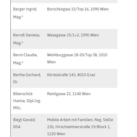
Berger Ingrid,
Borschkegass 15/Top 16, 1090 Wien
iberger@
http://ww
a
Mag.
http://w
Berndl Daniela,
Wasagasse 25/1+2, 1090 Wien
info@psy
a
Mag.
Bernt Claudia,
Weihburggasse 18-20/Top 38, 1010
praxis@c
Wien
a
Mag.
Bertha Gerhard,
Körösistraße 143, 8010 Graz
gerhard.
Dr.
Biberschick
Reinlgasse 22, 1140 Wien
Reinlgas
Hanna, Dipl.Ing.
MSc.
Biegl Gerald,
Mobile Arbeit mit Familien, Reg. Stelle
gerald.b
DSA
22b, Hirschstettnerstraße 19/Block 1,
1220 Wien