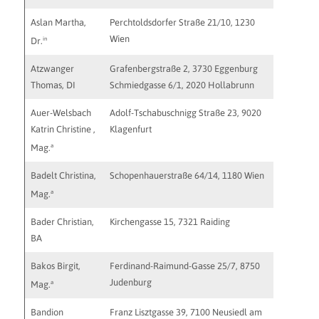
Aslan Martha,
Perchtoldsdorfer Straße 21/10, 1230
http://w
Wien
in
Dr.
Atzwanger
Grafenbergstraße 2, 3730 Eggenburg
thomas.
Thomas, DI
Schmiedgasse 6/1, 2020 Hollabrunn
http://w
Auer-Welsbach
Adolf-Tschabuschnigg Straße 23, 9020
katrin.a
Katrin Christine ,
Klagenfurt
a
Mag.
Badelt Christina,
Schopenhauerstraße 64/14, 1180 Wien
kontakt@
http://w
a
Mag.
Bader Christian,
Kirchengasse 15, 7321 Raiding
c.bader
BA
Bakos Birgit,
Ferdinand-Raimund-Gasse 25/7, 8750
b.bakos
Judenburg
a
Mag.
Bandion
Franz Lisztgasse 39, 7100 Neusiedl am
barbara