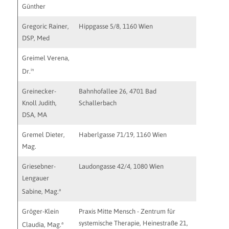
Günther
Gregoric Rainer,
Hippgasse 5/8, 1160 Wien
praxis-g
DSP, Med
Greimel Verena,
in
Dr.
Greinecker-
Bahnhofallee 26, 4701 Bad
praxis@g
Knoll Judith,
Schallerbach
http://ww
DSA, MA
Gremel Dieter,
Haberlgasse 71/19, 1160 Wien
dieter.g
Mag.
https://
Griesebner-
Laudongasse 42/4, 1080 Wien
sabine.g
Lengauer
a
Sabine, Mag.
Gröger-Klein
Praxis Mitte Mensch - Zentrum für
claudia.
systemische Therapie, Heinestraße 21,
a
Claudia, Mag.