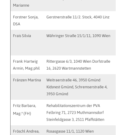
Marianne
Forstner Sonja,
Gerstnerstraße 11/2. Stock, 4040 Linz
praxis@s
DSA
http://ww
Frais Silvia
Währinger Straße 15/1/11, 1090 Wien
frais@a1
http://ww
Frank Hartwig
Rittergasse 6/3, 1040 Wien Dorfstraße
praxis@a
Armin, Mag.phil
16, 2620 Wartmannstetten
http://w
Fränzen Martina
Weitraerstraße 46, 3950 Gmünd
mfraenz
Kidsnest Gmünd, Schremserstraße 4,
3950 Gmünd
Fritz Barbara,
Rehabilitationszentrum der PVA
Felbring 71, 2723 Muthmannsdorf
a
Mag.
(FH)
Steinfeldgasse 3, 2511 Pfaffstätten
Fröschl Andrea,
Rosasgasse 11/1, 1120 Wien
office@pr