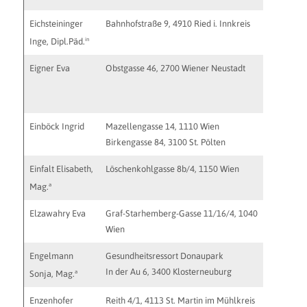
Eichsteininger
Bahnhofstraße 9, 4910 Ried i. Innkreis
praxis@th
in
Inge, Dipl.Päd.
Eigner Eva
Obstgasse 46, 2700 Wiener Neustadt
Einböck Ingrid
Mazellengasse 14, 1110 Wien
ingrid.h
Birkengasse 84, 3100 St. Pölten
Einfalt Elisabeth,
Löschenkohlgasse 8b/4, 1150 Wien
a
Mag.
Elzawahry Eva
Graf-Starhemberg-Gasse 11/16/4, 1040
Wien
Engelmann
Gesundheitsressort Donaupark
http://w
In der Au 6, 3400 Klosterneuburg
kontakt@
a
Sonja, Mag.
Enzenhofer
Reith 4/1, 4113 St. Martin im Mühlkreis
andrea.e