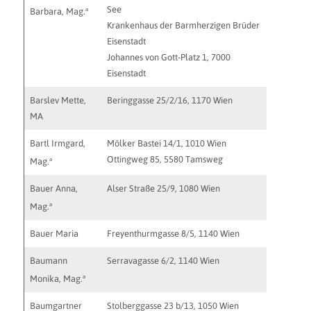
See
barbara.
a
Barbara, Mag.
Krankenhaus der Barmherzigen Brüder
Eisenstadt
Johannes von Gott-Platz 1, 7000
Eisenstadt
Barslev Mette,
Beringgasse 25/2/16, 1170 Wien
MA
Bartl Irmgard,
Mölker Bastei 14/1, 1010 Wien
Ottingweg 85, 5580 Tamsweg
a
Mag.
Bauer Anna,
Alser Straße 25/9, 1080 Wien
mail@an
a
Mag.
Bauer Maria
Freyenthurmgasse 8/5, 1140 Wien
m.bauer
Baumann
Serravagasse 6/2, 1140 Wien
brainspo
a
Monika, Mag.
Baumgartner
Stolberggasse 23 b/13, 1050 Wien