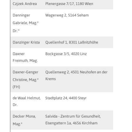
Czjzek Andrea
Plenergasse 7/17, 1180 Wien
czjzek.p
Danninger
Wagerweg 2, 5164 Seham
a
Gabriele, Mag.
in
Dr.
Danzinger Krista
Quellenhof 1, 8301 Laßnitzhöhe
krista_d
Daxner
Bockgasse 3/5, 4020 Linz
daxner@
Freimuth, Mag.
Daxner-Genger
Quellenweg 2, 4501 Neuhofen an der
http://w
Krems
a
Christine, Mag.
(FH)
de Waal Helmut,
Stadtplatz 24, 4400 Steyr
http://ww
Dr.
Decker Mona,
Salvida - Zentrum für Gesundheit,
monadec
Eisengattern 1a, 4656 Kirchham
a
Mag.