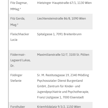
Fitz Dagmar,
Hietzinger Hauptstraße 67/1, 1130 Wien
mail@psy-
a
MMag.
Fitz Gerda,
Liechtensteinstraße 86/8, 1090 Wien
kontakt@p
a
Mag.
Fleischhacker
Spitalgasse 1, 7091 Breitenbrunn
Lucia
Födermair-
Maximilianstraße 52/7, 3100 St. Pölten
lf@psych
Lagaard Lukas,
Dr.
Födinger
Sr. M. Restitutagasse 19, 2340 Mödling
stefanie
Stefanie
Psychosozialer Dienst Burgenland
GmbH, Zentrum für Kinder- und
Jugendpsychiatrie und Psychotherapie,
Franz Lisztgasse 1, 7000 Eisenstadt
Forsthuber
Kriemhildplatz 9/3/2, 1150 Wien
forsthub