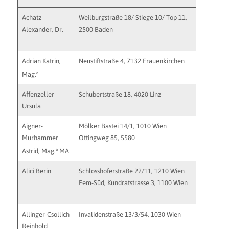
Achatz
Weilburgstraße 18/ Stiege 10/ Top 11,
email@pr
Alexander, Dr.
2500 Baden
http://ww
http://w
Adrian Katrin,
Neustiftstraße 4, 7132 Frauenkirchen
a
Mag.
Affenzeller
Schubertstraße 18, 4020 Linz
office@pr
Ursula
http://ww
Aigner-
Mölker Bastei 14/1, 1010 Wien
praxis@p
Murhammer
Ottingweg 85, 5580
http://w
a
Astrid, Mag.
MA
Alici Berin
Schlosshoferstraße 22/11, 1210 Wien
praxis@ps
Fem-Süd, Kundratstrasse 3, 1100 Wien
http://ww
Allinger-Csollich
Invalidenstraße 13/3/54, 1030 Wien
http://ww
Reinhold