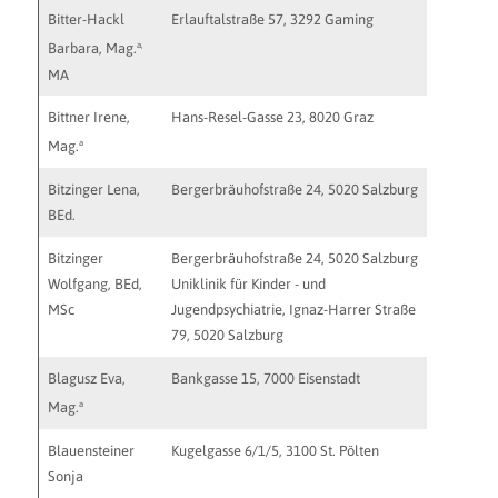
Bitter-Hackl
Erlauftalstraße 57, 3292 Gaming
praxis@ba
a,
Barbara, Mag.
MA
Bittner Irene,
Hans-Resel-Gasse 23, 8020 Graz
irene.bi
a
Mag.
Bitzinger Lena,
Bergerbräuhofstraße 24, 5020 Salzburg
praxis@l
BEd.
http://ww
Bitzinger
Bergerbräuhofstraße 24, 5020 Salzburg
praxis@p
Wolfgang, BEd,
Uniklinik für Kinder - und
http://ww
MSc
Jugendpsychiatrie, Ignaz-Harrer Straße
http://w
79, 5020 Salzburg
w.bitzin
Blagusz Eva,
Bankgasse 15, 7000 Eisenstadt
praxis@e
a
Mag.
Blauensteiner
Kugelgasse 6/1/5, 3100 St. Pölten
Sonja