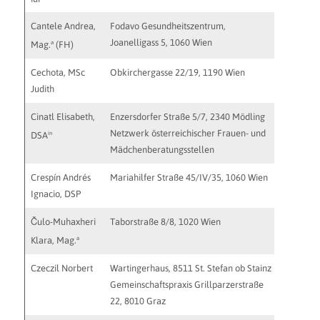
Cantele Andrea,
Fodavo Gesundheitszentrum,
willkom
Joanelligass 5, 1060 Wien
http://w
a
Mag.
(FH)
Cechota, MSc
Obkirchergasse 22/19, 1190 Wien
judith@c
Judith
http://w
Cinatl Elisabeth,
Enzersdorfer Straße 5/7, 2340 Mödling
psychoth
Netzwerk österreichischer Frauen- und
http://w
in
DSA
Mädchenberatungsstellen
Crespín Andrés
Mariahilfer Straße 45/IV/35, 1060 Wien
praxis@a
Ignacio, DSP
Čulo-Muhaxheri
Taborstraße 8/8, 1020 Wien
kcm@kcm
http://w
a
Klara, Mag.
Czeczil Norbert
Wartingerhaus, 8511 St. Stefan ob Stainz
lebensn
Gemeinschaftspraxis Grillparzerstraße
22, 8010 Graz