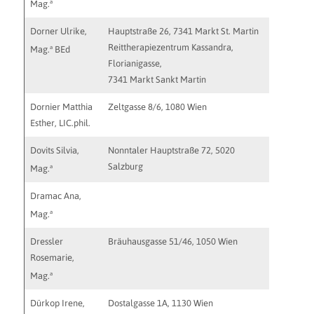
a
Mag.
Dorner Ulrike,
Hauptstraße 26, 7341 Markt St. Martin
ulrike@h
Reittherapiezentrum Kassandra,
a
Mag.
BEd
Florianigasse,
7341 Markt Sankt Martin
Dornier Matthia
Zeltgasse 8/6, 1080 Wien
Esther, LIC.phil.
Dovits Silvia,
Nonntaler Hauptstraße 72, 5020
Salzburg
a
Mag.
Dramac Ana,
a
Mag.
Dressler
Bräuhausgasse 51/46, 1050 Wien
rosemari
Rosemarie,
a
Mag.
Dürkop Irene,
Dostalgasse 1A, 1130 Wien
praxis@i