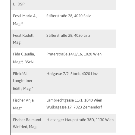
L., DSP
Fessl Maria A.,
Stifterstraße 28, 4020 Salz
http://w
a
Mag.
.
Fessl Rudolf,
Stifterstraße 28, 4020 Linz
http://w
Mag.
Fida Claudia,
Praterstraße 14/2/16, 1020 Wien
http://ww
kontakt@
a
Mag.
, BScN
Filnkößl-
Hofgasse 7/2. Stock, 4020 Linz
psychoth
Langfellner
a
Edith, Mag.
Fischer Anja,
Lambrechtgasse 11/1, 1040 Wien
mail@fis
Wulkagasse 17, 7023 Zemendorf
a
Mag
Fischer Raimund
Hietzinger Hauptstraße 38D, 1130 Wien
rwfische
Winfried, Mag.