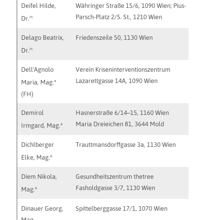
Deifel Hilde,
Währinger Straße 15/6, 1090 Wien; Pius-
Parsch-Platz 2/5. St., 1210 Wien
in
Dr.
Delago Beatrix,
Friedenszeile 50, 1130 Wien
beatrix.
in
Dr.
Dell'Agnolo
Verein Kriseninterventionszentrum
Lazarettgasse 14A, 1090 Wien
a
Maria, Mag.
(FH)
Demirol
Hasnerstraße 6/14–15, 1160 Wien
irmgard
Maria Dreieichen 81, 3644 Mold
a
Irmgard, Mag.
Dichlberger
Trauttmansdorffgasse 3a, 1130 Wien
elke@dic
a
Elke, Mag.
Diem Nikola,
Gesundheitszentrum thetree
Fasholdgasse 3/7, 1130 Wien
a
Mag.
Dinauer Georg,
Spittelberggasse 17/1, 1070 Wien
gd@spitt
Mag.