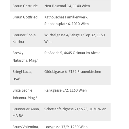
Braun Gertrude
Neu-Rosental 14, 1140 Wien
braun.go
Braun Gottfried
Katholisches Familienwerk,
Stephansplatz 6, 1010 Wien
Brauner Sonja
Würffelgasse 4/Stiege 1/Top 32, 1150
http://w
Katrina
Wien
Bresky
Stoßbach 5, 4645 Grünau im Almtal
http://w
a
Natascha, Mag.
Briegl Lucia,
Glöcklgasse 6, 7132 Frauenkirchen
wg.breit
in
DSA
Brixa Leonie
Rankgasse 8/2, 1160 Wien
leonie.b
https://
a
Johanna, Mag.
Brunnauer Anna,
Schottenfeldgasse 71/2/23, 1070 Wien
brunnaue
MA BA
http://ww
Bruns Valentina,
Loosgasse 17/9, 1230 Wien
http://w