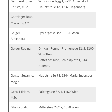
Gantner-Höller
Schloss Riedegg 1, 4211 Alberndorf
cgh@syst
Christa, MSc
Hauptstraße 1d, 4232 Hagenberg
loesungsa
Gattringer Rosa
in
Maria, DSA.
Geiger
Pyrkergasse 36/1, 1190 Wien
kontakt@
Alexandra
alexandr
Geiger Regina
Dr.-Karl-Renner-Promenade 31/5, 3100
praxis@r
St. Pölten
Rettet das Kind, Schlossplatz 1, 3441
Judenau
Geisler Susanne,
Hauptstraße 98, 2344 Maria Enzersdorf
info@prax
a
Mag.
Gertz Miriam,
Paletzgasse 32/4, 1160 Wien
praxis@g
MSc
http://w
Ghesla Judith
Mittersteig 24/17, 1050 Wien
judith.g