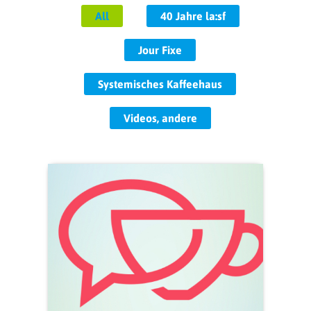
All
40 Jahre la:sf
Jour Fixe
Systemisches Kaffeehaus
Videos, andere