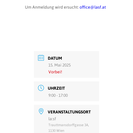
Um Anmeldung wird ersucht:
office@lasf.at
DATUM
15. Mai 2025
Vorbei!
UHRZEIT
9:00 - 17:00
VERANSTALTUNGSORT
la:sf
Trauttmansdorffgasse 3A,
1130 Wien