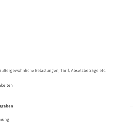
ußergewöhnliche Belastungen, Tarif, Absetzbeträge etc.
hkeiten
usgaben
hnung