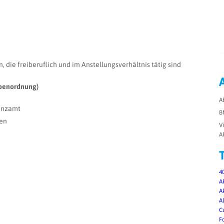
die freiberuflich und im Anstellungsverhältnis tätig sind
abenordnung)
A
nanzamt
B
gen
V
A
40
A
A
A
C
F