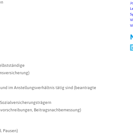
en
J
L
S
V
V
Selbstständige
nsversicherung)
h und im Anstellungsverhältnis tätig sind (beantragte
 Sozialversicherungsträgern
svorschreibungen, Beitragsnachbemessung)
kl. Pausen)