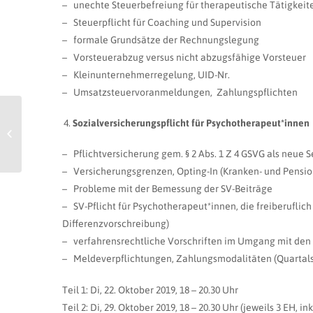
– unechte Steuerbefreiung für therapeutische Tätigkeit
– Steuerpflicht für Coaching und Supervision
– formale Grundsätze der Rechnungslegung
– Vorsteuerabzug versus nicht abzugsfähige Vorsteuer
– Kleinunternehmerregelung, UID-Nr.
– Umsatzsteuervoranmeldungen, Zahlungspflichten
Jour Fixe: Birgit
Sozialversicherungspflicht für Psychotherapeut*innen
Weissenbacher –
Resource Therapy
– Pflichtversicherung gem. § 2 Abs. 1 Z 4 GSVG als neue 
– Versicherungsgrenzen, Opting-In (Kranken- und Pensio
– Probleme mit der Bemessung der SV-Beiträge
– SV-Pflicht für Psychotherapeut*innen, die freiberuflic
Differenzvorschreibung)
– verfahrensrechtliche Vorschriften im Umgang mit den
– Meldeverpflichtungen, Zahlungsmodalitäten (Quartal
Teil 1: Di, 22. Oktober 2019, 18 – 20.30 Uhr
Teil 2: Di, 29. Oktober 2019, 18 – 20.30 Uhr (jeweils 3 EH, in