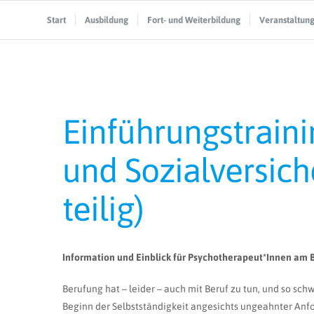
Start
Ausbildung
Fort- und Weiterbildung
Veranstaltun
Einführungstraini
und Sozialversic
teilig)
Information und Einblick für Psychotherapeut*Innen am Be
Berufung hat – leider – auch mit Beruf zu tun, und so sc
Beginn der Selbstständigkeit angesichts ungeahnter An