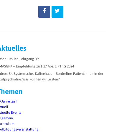
Aktuelles
bschlusslied Lehrgang 39
MASGPK – Empfehlung zu § 17 Abs. 1 PThG 2024
ideos: 54. Systemisches Kaffeehaus – Borderline-Patient:innen in der
kutpsychiatrie: Was können wir leisten?
Themen
 Jahre la:sf
ktuell
ktuelle Events
llgemein
urriculum
ortbildungsveranstaltung