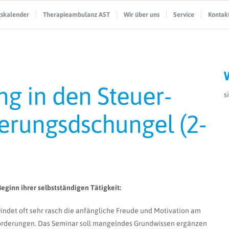
gskalender
Therapieambulanz AST
Wir über uns
Service
Kontak
ng in den Steuer-
s
herungsdschungel (2-
ginn ihrer selbstständigen Tätigkeit:
hwindet oft sehr rasch die anfängliche Freude und Motivation am
forderungen. Das Seminar soll mangelndes Grundwissen ergänzen