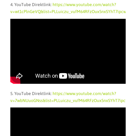
4. YouTube Direktlink:
https://www.youtube.com/watch?
v=wt1cPlnGeVQ&list=PLLuiczu_vufM64RFzOux5nxSYhT7ipcwe&in
5. YouTube Direktlink:
https://www.youtube.com/watch?
v=7wbNUuoGNss&list=PLLuiczu_vufM64RFzOux5nxSYhT7ipcwe&i