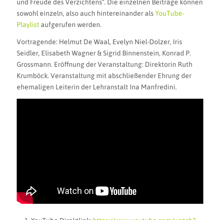
und Freude des Verzichtens“. Die einzelnen Beiträge können
sowohl einzeln, also auch hintereinander als
YouTube-
Playlist
aufgerufen werden.
Vortragende: Helmut De Waal, Evelyn Niel-Dolzer, Iris
Seidler, Elisabeth Wagner & Sigrid Binnenstein, Konrad P.
Grossmann. Eröffnung der Veranstaltung: Direktorin Ruth
Krumböck. Veranstaltung mit abschließender Ehrung der
ehemaligen Leiterin der Lehranstalt Ina Manfredini.