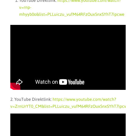
YouTube Direktlink:
https://www.youtube.com/watch?
v=rnp-
mhyyb0o&list=PLLuiczu_vufM64RFzOux5nxSYhT7ipcwe
2. YouTube Direktlink:
https://www.youtube.com/watch?
v=ZrnUrYT0_CM&list=PLLuiczu_vufM64RFzOux5nxSYhT7ipcwe&i