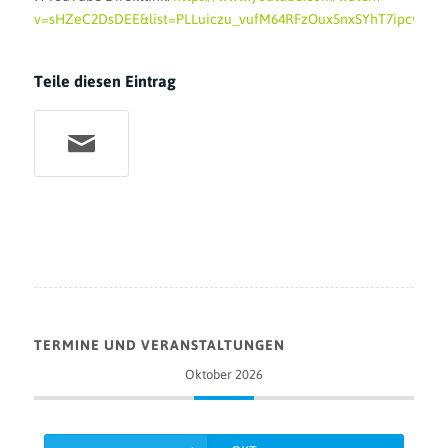
v=sHZeC2DsDEE&list=PLLuiczu_vufM64RFzOux5nxSYhT7ipcwe&i
Teile diesen Eintrag
TERMINE UND VERANSTALTUNGEN
Oktober 2026