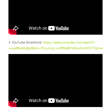
3. YouTube Direktlink:
https://www.youtube.com/watch?
v=qaB0o6hj8q0&list=PLLuiczu_vufM64RFzOux5nxSYhT7ipcwe&in