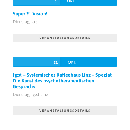
OKT.
6.
Super!!!…Vision!
Dienstag,
la:sf
VERANSTALTUNGSDETAILS
OKT.
13.
fg:st – Systemisches Kaffeehaus Linz – Spezial:
Die Kunst des psychotherapeutischen
Gesprächs
Dienstag,
fg:st Linz
VERANSTALTUNGSDETAILS