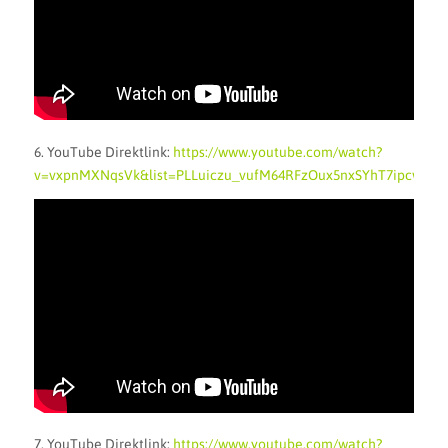
6. YouTube Direktlink:
https://www.youtube.com/watch?
v=vxpnMXNqsVk&list=PLLuiczu_vufM64RFzOux5nxSYhT7ipcwe&i
7. YouTube Direktlink:
https://www.youtube.com/watch?