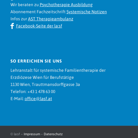
Wir beraten zu
Psychotherapie Ausbildung
Abonnement Fachzeitschrift
Systemische Notizen
Infos zur
AST Therapieambulanz
Facebook-Seite der la:sf
SO ERREICHEN SIE UNS
Lehranstalt für systemische Familientherapie der
Erzdiözese Wien für Berufstätige
1130 Wien, Trauttmansdorffgasse 3a
Telefon: +43 1 478 63 00
E-Mail:
office@lasf.at
© la:sf –
Impressum
–
Datenschutz