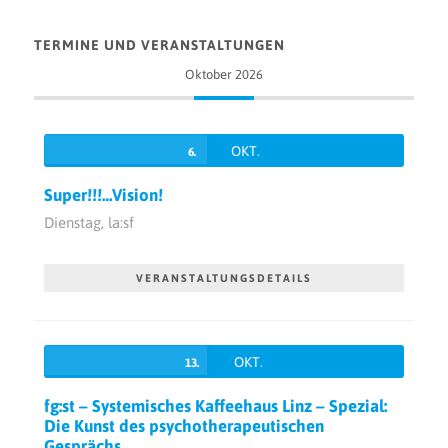
TERMINE UND VERANSTALTUNGEN
Oktober 2026
OKT.
6.
Super!!!…Vision!
Dienstag,
la:sf
VERANSTALTUNGSDETAILS
OKT.
13.
fg:st – Systemisches Kaffeehaus Linz – Spezial:
Die Kunst des psychotherapeutischen
Gesprächs