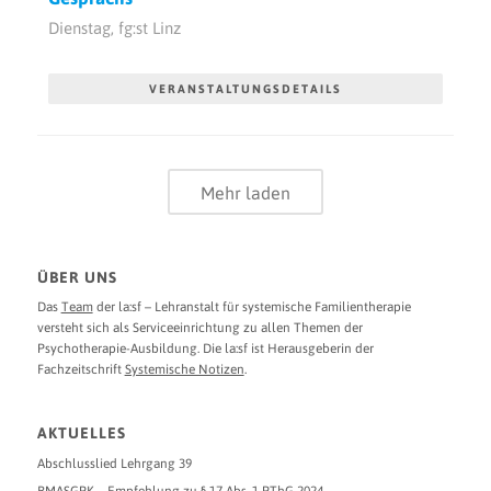
Dienstag,
fg:st Linz
VERANSTALTUNGSDETAILS
Mehr laden
ÜBER UNS
Das
Team
der la:sf – Lehranstalt für systemische Familientherapie
versteht sich als Serviceeinrichtung zu allen Themen der
Psychotherapie-Ausbildung. Die la:sf ist Herausgeberin der
Fachzeitschrift
Systemische Notizen
.
AKTUELLES
Abschlusslied Lehrgang 39
BMASGPK – Empfehlung zu § 17 Abs. 1 PThG 2024