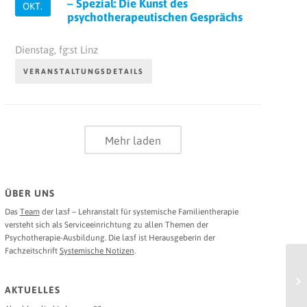
– Spezial: Die Kunst des
OKT.
psychotherapeutischen Gesprächs
Dienstag,
fg:st Linz
VERANSTALTUNGSDETAILS
Mehr laden
ÜBER UNS
Das
Team
der la:sf – Lehranstalt für systemische Familientherapie
versteht sich als Serviceeinrichtung zu allen Themen der
Psychotherapie-Ausbildung. Die la:sf ist Herausgeberin der
Fachzeitschrift
Systemische Notizen
.
AKTUELLES