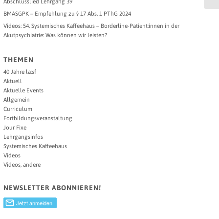
Abschlusslied Lehrgang 39
BMASGPK – Empfehlung zu § 17 Abs. 1 PThG 2024
Videos: 54. Systemisches Kaffeehaus – Borderline-Patient:innen in der
Akutpsychiatrie: Was können wir leisten?
THEMEN
40 Jahre la:sf
Aktuell
Aktuelle Events
Allgemein
Curriculum
Fortbildungsveranstaltung
Jour Fixe
Lehrgangsinfos
Systemisches Kaffeehaus
Videos
Videos, andere
NEWSLETTER ABONNIEREN!