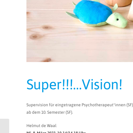
Super!!!…Vision!
Supervision für eingetragene Psychotherapeut*innen (SF
ab dem 10. Semester (SF).
Helmut de Waal