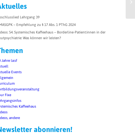
Aktuelles
bschlusslied Lehrgang 39
MASGPK – Empfehlung zu § 17 Abs. 1 PThG 2024
ideos: 54. Systemisches Kaffeehaus – Borderline-Patient:innen in der
kutpsychiatrie: Was können wir leisten?
Themen
 Jahre la:sf
ktuell
ktuelle Events
llgemein
urriculum
ortbildungsveranstaltung
our Fixe
ehrgangsinfos
ystemisches Kaffeehaus
ideos
ideos, andere
Newsletter abonnieren!