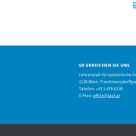
SO ERREICHEN SIE UNS
Lehranstalt für systemische F
1130 Wien, Trauttmansdorffga
Telefon: +43 1 478 63 00
E-Mail:
office@lasf.at