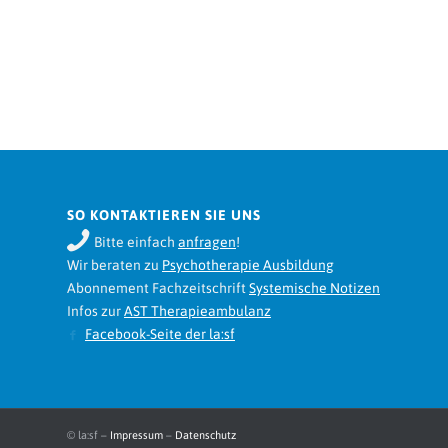
SO KONTAKTIEREN SIE UNS
Bitte einfach
anfragen
!
Wir beraten zu
Psychotherapie Ausbildung
Abonnement Fachzeitschrift
Systemische Notizen
Infos zur
AST Therapieambulanz
Facebook-Seite der la:sf
© la:sf –
Impressum
–
Datenschutz