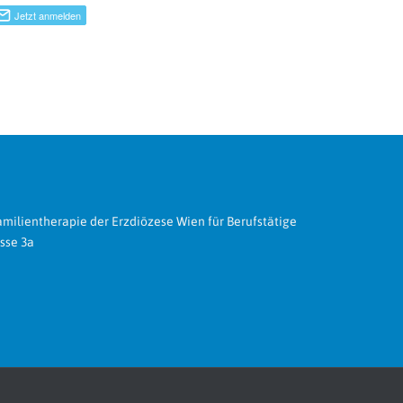
amilientherapie der Erzdiözese Wien für Berufstätige
sse 3a