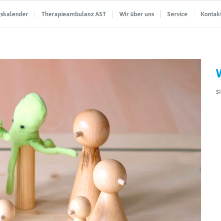
gskalender
Therapieambulanz AST
Wir über uns
Service
Kontak
s