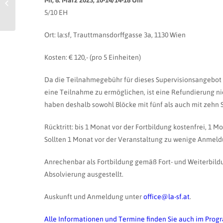
Mi, 8. März 2023, 10-14/14-18 Uhr
Super!!!…Vision!
5/10 EH
Ort: la:sf, Trauttmansdorffgasse 3a, 1130 Wien
Kosten: € 120,- (pro 5 Einheiten)
Da die Teilnahmegebühr für dieses Supervisionsangebot s
eine Teilnahme zu ermöglichen, ist eine Refundierung n
haben deshalb sowohl Blöcke mit fünf als auch mit zeh
Rücktritt: bis 1 Monat vor der Fortbildung kostenfrei, 1 
Sollten 1 Monat vor der Veranstaltung zu wenige Anmeld
Anrechenbar als Fortbildung gemäß Fort- und Weiterbild
Absolvierung ausgestellt.
Auskunft und Anmeldung unter
office@la-sf.at
.
Alle Informationen und Termine finden Sie auch im
Prog