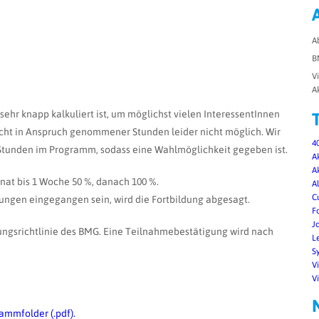
A
B
V
A
ehr knapp kalkuliert ist, um möglichst vielen InteressentInnen
icht in Anspruch genommener Stunden leider nicht möglich. Wir
40
n Stunden im Programm, sodass eine Wahlmöglichkeit gegeben ist.
A
A
Monat bis 1 Woche 50 %, danach 100 %.
A
C
ungen eingegangen sein, wird die Fortbildung abgesagt.
F
J
ungsrichtlinie des BMG. Eine Teilnahmebestätigung wird nach
L
S
V
V
rammfolder
(.pdf).