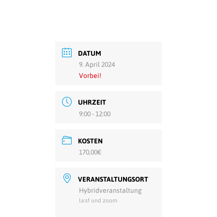
DATUM
9. April 2024
Vorbei!
UHRZEIT
9:00 - 12:00
KOSTEN
170,00€
VERANSTALTUNGSORT
Hybridveranstaltung
la:sf und zoom