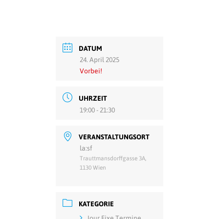
DATUM
24. April 2025
Vorbei!
UHRZEIT
19:00 - 21:30
VERANSTALTUNGSORT
la:sf
Trauttmansdorffgasse 3A,
1130 Wien
KATEGORIE
Jour Fixe Termine