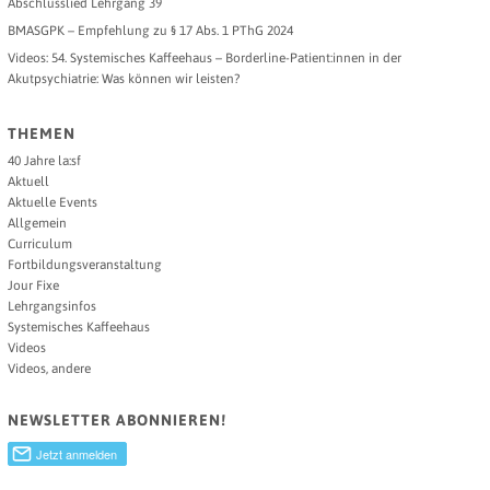
Abschlusslied Lehrgang 39
BMASGPK – Empfehlung zu § 17 Abs. 1 PThG 2024
Videos: 54. Systemisches Kaffeehaus – Borderline-Patient:innen in der
Akutpsychiatrie: Was können wir leisten?
THEMEN
40 Jahre la:sf
Aktuell
Aktuelle Events
Allgemein
Curriculum
Fortbildungsveranstaltung
Jour Fixe
Lehrgangsinfos
Systemisches Kaffeehaus
Videos
Videos, andere
NEWSLETTER ABONNIEREN!