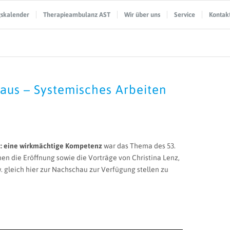
gskalender
Therapieambulanz AST
Wir über uns
Service
Kontak
haus – Systemisches Arbeiten
en: eine wirkmächtige Kompetenz
war das Thema des 53.
nen die Eröffnung sowie die Vorträge von Christina Lenz,
 gleich hier zur Nachschau zur Verfügung stellen zu