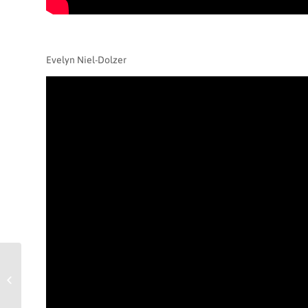
Evelyn Niel-Dolzer
Video: Jour Fixe – Katharina Klima: Die
schwangere Klientin