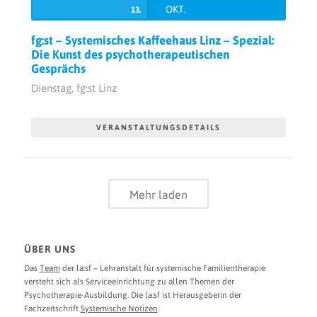
OKT.
13.
fg:st – Systemisches Kaffeehaus Linz – Spezial:
Die Kunst des psychotherapeutischen
Gesprächs
Dienstag,
fg:st Linz
VERANSTALTUNGSDETAILS
Mehr laden
ÜBER UNS
Das
Team
der la:sf – Lehranstalt für systemische Familientherapie
versteht sich als Serviceeinrichtung zu allen Themen der
Psychotherapie-Ausbildung. Die la:sf ist Herausgeberin der
Fachzeitschrift
Systemische Notizen
.