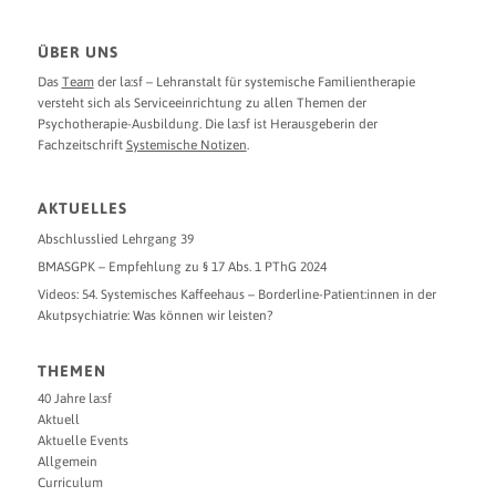
ÜBER UNS
Das
Team
der la:sf – Lehranstalt für systemische Familientherapie
versteht sich als Serviceeinrichtung zu allen Themen der
Psychotherapie-Ausbildung. Die la:sf ist Herausgeberin der
Fachzeitschrift
Systemische Notizen
.
AKTUELLES
Abschlusslied Lehrgang 39
BMASGPK – Empfehlung zu § 17 Abs. 1 PThG 2024
Videos: 54. Systemisches Kaffeehaus – Borderline-Patient:innen in der
Akutpsychiatrie: Was können wir leisten?
THEMEN
40 Jahre la:sf
Aktuell
Aktuelle Events
Allgemein
Curriculum