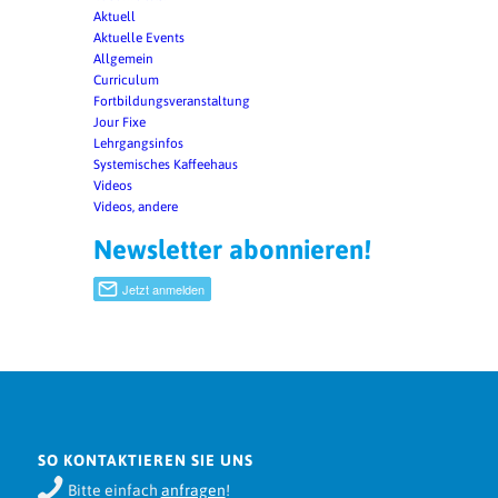
Aktuell
Aktuelle Events
Allgemein
Curriculum
Fortbildungsveranstaltung
Jour Fixe
Lehrgangsinfos
Systemisches Kaffeehaus
Videos
Videos, andere
Newsletter abonnieren!
SO KONTAKTIEREN SIE UNS
Bitte einfach
anfragen
!