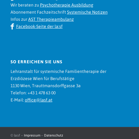
Wir beraten zu
Psychotherapie Ausbildung
Abonnement Fachzeitschrift
Systemische Notizen
Infos zur
AST Therapieambulanz
Facebook-Seite der la:sf
SO ERREICHEN SIE UNS
Lehranstalt für systemische Familientherapie der
Erzdiözese Wien für Berufstätige
1130 Wien, Trauttmansdorffgasse 3a
Telefon: +43 1 478 63 00
E-Mail:
office@lasf.at
© la:sf –
Impressum
–
Datenschutz