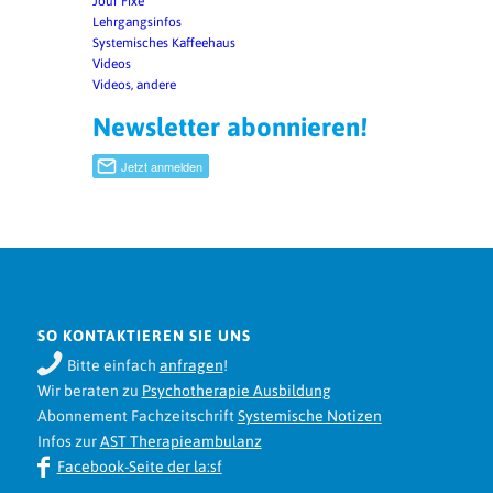
Jour Fixe
Lehrgangsinfos
Systemisches Kaffeehaus
Videos
Videos, andere
Newsletter abonnieren!
SO KONTAKTIEREN SIE UNS
Bitte einfach
anfragen
!
Wir beraten zu
Psychotherapie Ausbildung
Abonnement Fachzeitschrift
Systemische Notizen
Infos zur
AST Therapieambulanz
Facebook-Seite der la:sf