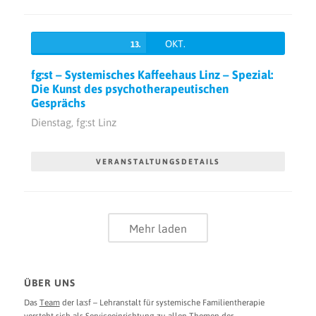
OKT.
13.
fg:st – Systemisches Kaffeehaus Linz – Spezial:
Die Kunst des psychotherapeutischen
Gesprächs
Dienstag,
fg:st Linz
VERANSTALTUNGSDETAILS
Mehr laden
ÜBER UNS
Das
Team
der la:sf – Lehranstalt für systemische Familientherapie
versteht sich als Serviceeinrichtung zu allen Themen der