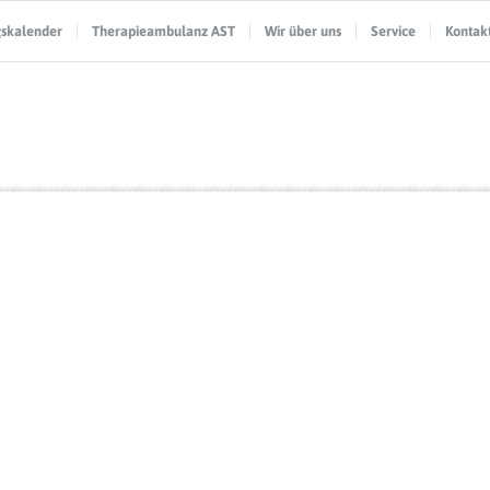
gskalender
Therapieambulanz AST
Wir über uns
Service
Kontak