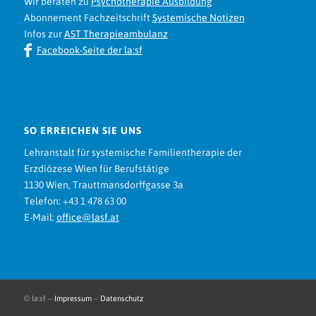
Wir beraten zu
Psychotherapie Ausbildung
Abonnement Fachzeitschrift
Systemische Notizen
Infos zur
AST Therapieambulanz
Facebook-Seite der la:sf
SO ERREICHEN SIE UNS
Lehranstalt für systemische Familientherapie der
Erzdiözese Wien für Berufstätige
1130 Wien, Trauttmansdorffgasse 3a
Telefon: +43 1 478 63 00
E-Mail:
office@lasf.at
© la:sf –
Impressum
–
Datenschutz