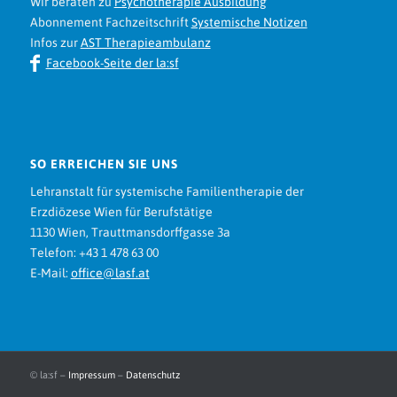
Wir beraten zu
Psychotherapie Ausbildung
Abonnement Fachzeitschrift
Systemische Notizen
Infos zur
AST Therapieambulanz
Facebook-Seite der la:sf
SO ERREICHEN SIE UNS
Lehranstalt für systemische Familientherapie der
Erzdiözese Wien für Berufstätige
1130 Wien, Trauttmansdorffgasse 3a
Telefon: +43 1 478 63 00
E-Mail:
office@lasf.at
© la:sf –
Impressum
–
Datenschutz