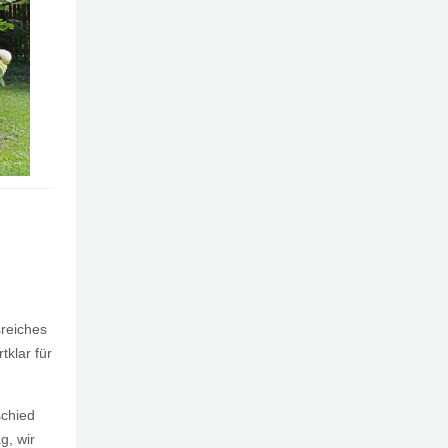
sreiches
tklar für
schied
g, wir