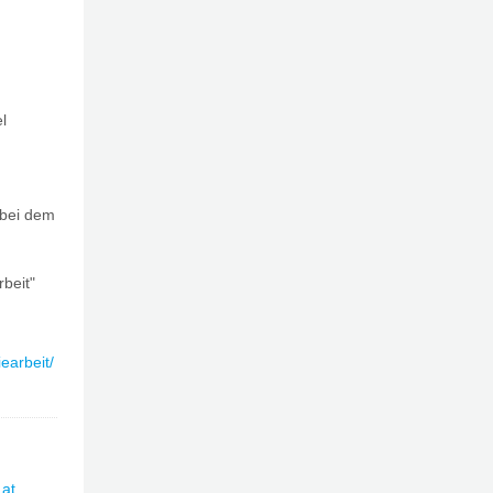
l
 bei dem
beit"
earbeit/
.at
.