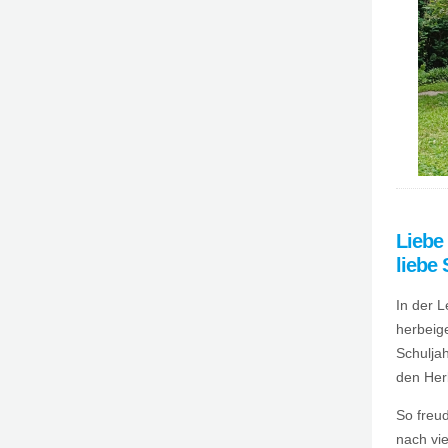
Liebe
liebe 
In der L
herbeig
Schuljah
den Her
So freu
nach vi