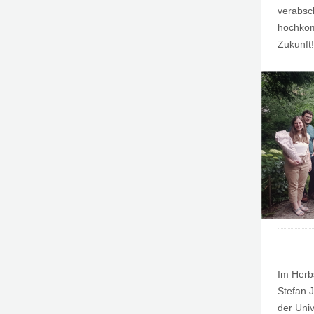
verabsch
hochkom
Zukunft!
Im Herbs
Stefan 
der Univ