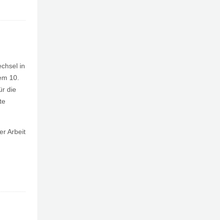
chsel in
em 10.
ür die
te
er Arbeit