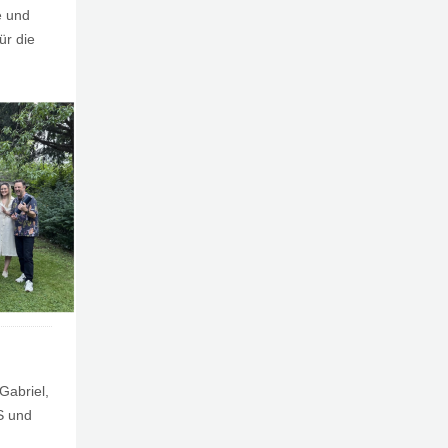
e und
ür die
Gabriel,
S und