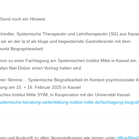
eßend noch ein Hinweis:
chindler, Systemische Therapeutin und Lehrtherapeutin (SG) aus Kasse
ir an der la:sf als kluge und begeisternde Gastreferentin mit dem
unkt Biographiearbeit.
 nun zu einer Fachtagung am Systemischen Institut Mitte in Kassel ein,
lyn Niel-Dolzer einen Vortrag halten wird.
iner Stimme… Systemische Biografiearbeit im Kontext psychosozialer Ar
ung am 15. + 16. Februar 2025 in Kassel
ches Institut Mitte SYIM, in Kooperation mit der Universität Kassel
systemische-beratung-weiterbildung-institut-mitte.de/fachtagung-biografi
ng und Auskunft zu allen Veranstaltungen wie immer unter
office@lasf