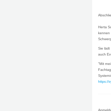
Abschli
Herta S
kennen w
Schwerp
Sie lädt
auch Eve
"Mit me
Fachtag
Systemis
https://
Anmeldu